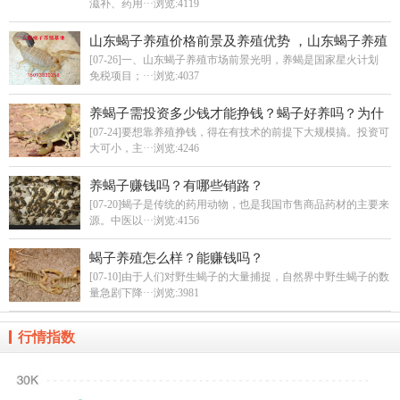
滋补、药用···
浏览:4119
山东蝎子养殖价格前景及养殖优势 ，山东蝎子养殖
基地在哪里？
[07-26]一、山东蝎子养殖市场前景光明，养蝎是国家星火计划
免税项目；···
浏览:4037
养蝎子需投资多少钱才能挣钱？蝎子好养吗？为什
么大家都没养成功？
[07-24]要想靠养殖挣钱，得在有技术的前提下大规模搞。投资可
大可小，主···
浏览:4246
养蝎子赚钱吗？有哪些销路？
[07-20]蝎子是传统的药用动物，也是我国市售商品药材的主要来
源。中医以···
浏览:4156
蝎子养殖怎么样？能赚钱吗？
[07-10]由于人们对野生蝎子的大量捕捉，自然界中野生蝎子的数
量急剧下降···
浏览:3981
行情指数