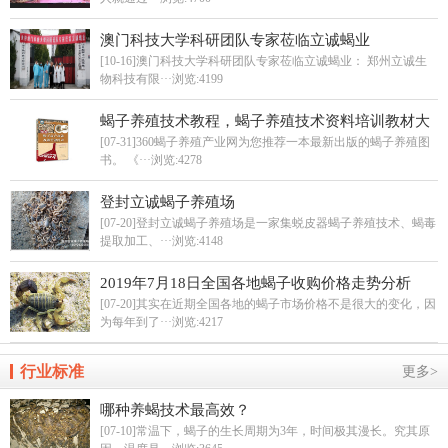
澳门科技大学科研团队专家莅临立诚蝎业
[10-16]澳门科技大学科研团队专家莅临立诚蝎业： 郑州立诚生
物科技有限···
浏览:4199
蝎子养殖技术教程，蝎子养殖技术资料培训教材大
全
[07-31]360蝎子养殖产业网为您推荐一本最新出版的蝎子养殖图
书。 《···
浏览:4278
登封立诚蝎子养殖场
[07-20]登封立诚蝎子养殖场是一家集蜕皮器蝎子养殖技术、蝎毒
提取加工、···
浏览:4148
2019年7月18日全国各地蝎子收购价格走势分析
[07-20]其实在近期全国各地的蝎子市场价格不是很大的变化，因
为每年到了···
浏览:4217
行业标准
更多>
哪种养蝎技术最高效？
[07-10]常温下，蝎子的生长周期为3年，时间极其漫长。究其原