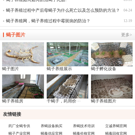
蝎子养殖过程中产后母蝎子为什么死亡以及怎么预防的方法？
04-24
蝎子养殖网，蝎子养殖过程中霉斑病的防治？
12-19
蝎子图片
更多>
蝎子图片
蝎子养殖展示
蝎子孵化设备
蝎子养殖房
干蝎子，药用价···
蝎子养殖图片
友情链接
药厂全蝎专供
养蝎设备购买
养蝎技术培训
立诚养蝎官网
蝎子产业官网
蝎毒供应官网
蝎毒价格官网
蝎毒回收官网