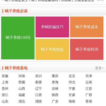
蝎子价格是多少？蝎子养殖能赚钱吗？养殖蝎子大概需要投资
多少钱？
蝎子养殖必读
养蝎防骗技巧
蝎子养殖成本
蝎子养殖100问
蝎子养殖效益
蝎子养殖利润
蝎子养殖基地
更多>
安徽
河南
四川
重庆
北京
天津
上海
西藏
新疆
青海
河北
云南
贵州
山西
辽宁
吉林
宁夏
江苏
浙江
福建
江西
陕西
甘肃
广西
山东
湖北
湖南
广东
海南
香港