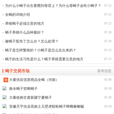
为什么小蝎子出生要爬到母背上？为什么母蝎子会吃小蝎子？
07-23
小蝎子会吃蝎子妈妈吗？
全蝎的详细介绍
07-23
养殖蝎子必须注意的地方
07-22
蝎子养殖什么品种最好？
07-20
被蝎子蜇伤了怎么办？怎么处理？
07-20
蝎子是怎样繁殖的？小蝎子是怎么生出来的？
07-15
蝎子的生活习性是什么？蝎子养殖需要注意的地方
07-15
蝎子交易市场
发布信息
大量供应优质商品全蝎（河南）
01-06
衡水蝎子邯郸蝎子
05-18
大量收购甘肃新疆宁夏蝎子
05-30
安徽天宇虫业高效土元壁虎蜈蚣蝎子蟑螂麻蜥蜴
05-18