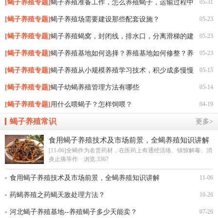
在哪？
[蝎子养殖专题]
蝎子养殖准备工作，怎么养殖蝎子，运输过程中
05-31
需要注意什么？
[蝎子养殖专题]
蝎子养殖场需要建设那些配套设施？
05-23
[蝎子养殖专题]
蝎子养殖蝎窝，封闭线，排水口，分离滑梯的建
05-23
造与规范
[蝎子养殖专题]
蝎子养殖基地如何选择？养殖基地如何修整？养
05-23
殖基地如何规划？
[蝎子养殖专题]
蝎子养殖从小规模养殖学习技术，积少成多慢慢
05-15
赚钱。
[蝎子养殖专题]
蝎子幼蝎养殖管理方法有哪些
05-14
[蝎子养殖专题]
用什么喂蝎子？怎样饲喂？
04-19
蝎子养殖常识
更多>
食用蝎子养殖技术及市场前景，全蝎养殖知识讲解
[11-06]全蝎作为名贵药材，在医药上有通经活络、镇惊解毒、消
炎止痛等作···
浏览:3367
食用蝎子养殖技术及市场前景，全蝎养殖知识讲解
11-06
药蝎养殖之药蝎天敌处理方法？
10-26
河北蝎子养殖基地--养殖蝎子多少天能卖？
07-26