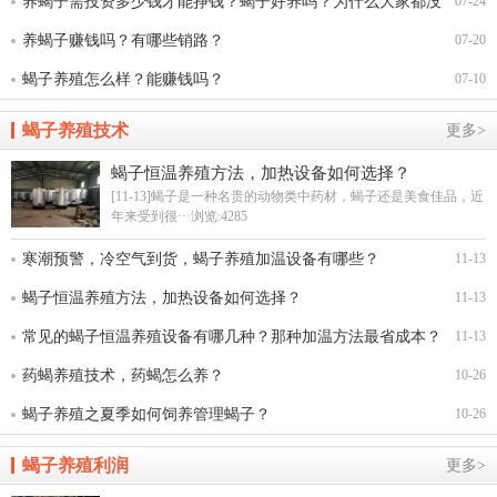
里？
养蝎子需投资多少钱才能挣钱？蝎子好养吗？为什么大家都没
07-24
养成功？
养蝎子赚钱吗？有哪些销路？
07-20
蝎子养殖怎么样？能赚钱吗？
07-10
蝎子养殖技术
更多>
蝎子恒温养殖方法，加热设备如何选择？
[11-13]蝎子是一种名贵的动物类中药材，蝎子还是美食佳品，近
年来受到很···
浏览:4285
寒潮预警，冷空气到货，蝎子养殖加温设备有哪些？
11-13
蝎子恒温养殖方法，加热设备如何选择？
11-13
常见的蝎子恒温养殖设备有哪几种？那种加温方法最省成本？
11-13
药蝎养殖技术，药蝎怎么养？
10-26
蝎子养殖之夏季如何饲养管理蝎子？
10-26
蝎子养殖利润
更多>