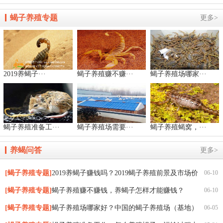
蝎子养殖专题
更多>
2019养蝎子···
蝎子养殖赚不赚···
蝎子养殖场哪家···
蝎子养殖准备工···
蝎子养殖场需要···
蝎子养殖蝎窝，···
养蝎问答
更多>
[蝎子养殖专题]
2019养蝎子赚钱吗？2019蝎子养殖前景及市场价
06-10
格行情分析
[蝎子养殖专题]
蝎子养殖赚不赚钱，养蝎子怎样才能赚钱？
06-10
[蝎子养殖专题]
蝎子养殖场哪家好？中国的蝎子养殖场（基地）
06-05