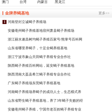
澳门
台湾
内蒙古
黑龙江
金牌养蝎基地
更多>>
1
河南登封立诚蝎子养殖场
1
安徽亳州蝎子养殖基地宿州萧县蝎子养殖场
2
浙江丽水遂昌树均蝎子养殖百家号/熊掌号百科网
3
山东省哪里养蝎子，十足全蝎养殖基地
4
浙江宁波市象山天田蝎子养殖专业合作社
5
陕西蝎子养殖百科网站，延安蝎子养殖基地
6
陕西渭南大荔县希兰蝎子养殖专业合作社
7
广东蝎子养殖场东莞蝎子养殖基地
8
河南蝎子养殖场养蝎子的成功人士，生态模式养
9
山东省野生蝎子养殖基地，养了3年蝎子失败的经
10
安徽亳州蝎子养殖，宁国市老百姓蝎子养殖专业