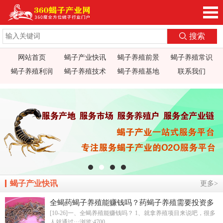
360蝎子养殖产业网_蝎子养殖技术视频_蝎子养
搜索
网站首页
蝎子产业快讯
蝎子养殖前景
蝎子养殖常识
殖前景利润_蝎子蝎毒价格行情_蝎子养殖疾病防
蝎子养殖利润
蝎子养殖技术
蝎子养殖基地
联系我们
治_全蝎药方价值加工_蝎子养殖场基地加盟
蝎子产业快讯
更多>
全蝎药蝎子养殖能赚钱吗？药蝎子养殖需要投资多
少？
[10-26]一、全蝎养殖能赚钱吗？ 1、就拿养殖项目来说吧，很多
人就通过···
浏览:4700