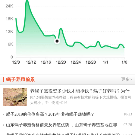
蝎子养殖前景
更多>
养蝎子需投资多少钱才能挣钱？蝎子好养吗？为什
么大家都没养成功？
[07-24]要想靠养殖挣钱，得在有技术的前提下大规模搞。投资可
大可小，主···
浏览:4246
蝎子2019的价位多高？2019年养殖蝎子赚钱吗？
10-23
山东蝎子养殖价格前景及养殖优势 ，山东蝎子养殖基地在哪
07-26