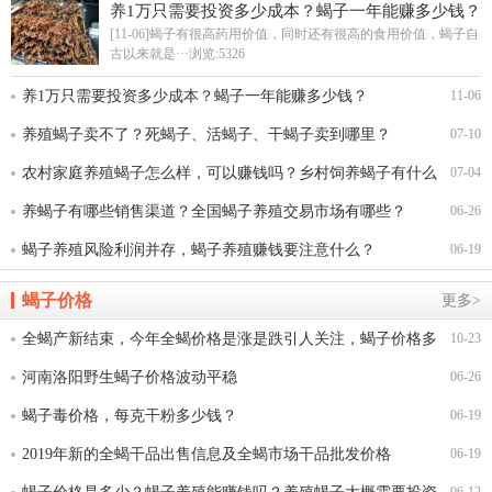
养1万只需要投资多少成本？蝎子一年能赚多少钱？
[11-06]蝎子有很高药用价值，同时还有很高的食用价值，蝎子自
古以来就是···
浏览:5326
养1万只需要投资多少成本？蝎子一年能赚多少钱？
11-06
养殖蝎子卖不了？死蝎子、活蝎子、干蝎子卖到哪里？
07-10
农村家庭养殖蝎子怎么样，可以赚钱吗？乡村饲养蝎子有什么
07-04
优势？
养蝎子有哪些销售渠道？全国蝎子养殖交易市场有哪些？
06-26
蝎子养殖风险利润并存，蝎子养殖赚钱要注意什么？
06-19
蝎子价格
更多>
全蝎产新结束，今年全蝎价格是涨是跌引人关注，蝎子价格多
10-23
少钱一斤
河南洛阳野生蝎子价格波动平稳
06-26
蝎子毒价格，每克干粉多少钱？
06-19
2019年新的全蝎干品出售信息及全蝎市场干品批发价格
06-19
06-12