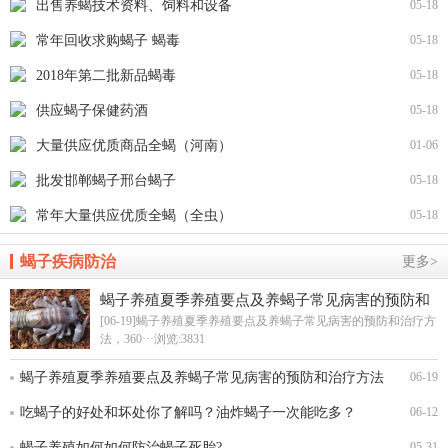
出售养蝎技术资料、饲料和设备
05-18
常年回收求购蝎子 蝎毒
05-18
2018年第二批新品蝎毒
05-18
供应蝎子保健药酒
05-18
大量供应优质商品全蝎（河南）
01-06
批发邯郸蝎子邢台蝎子
05-18
常年大量供应优质全蝎（全虫）
05-18
蝎子疾病防治
更多>
蝎子养殖夏季养殖要点及养蝎子常见病害的预防和
治疗方法
[06-19]蝎子养殖夏季养殖要点及养蝎子常见病害的预防和治疗方
法，360···
浏览:3831
蝎子养殖夏季养殖要点及养蝎子常见病害的预防和治疗方法
06-19
吃蝎子的好处和坏处你了解吗？油炸蝎子一次能吃多？
06-12
蝎子养殖如何如何防治蝎子死胎?
05-31