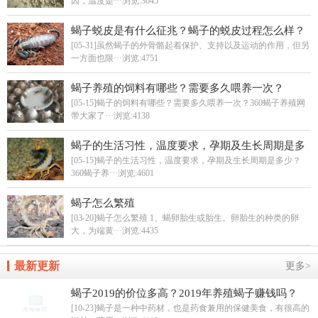
因，温度是···
浏览:3645
蝎子蜕皮是有什么征兆？蝎子的蜕皮过程怎么样？
[05-31]虽然蝎子的外骨骼起着保护、支持以及运动的作用，但另
一方面也限···
浏览:4751
蝎子养殖的饲料有哪些？需要多久喂养一次？
[05-15]蝎子的饲料有哪些？需要多久喂养一次？360蝎子养殖网
带大家了···
浏览:4138
蝎子的生活习性，温度要求，孕期及生长周期是多
少？
[05-15]蝎子的生活习性，温度要求，孕期及生长周期是多少？
360蝎子养···
浏览:4601
蝎子怎么繁殖
[03-20]蝎子怎么繁殖 1、蝎卵胎生或胎生。卵胎生的种类的卵
大，为端黄···
浏览:4435
最新更新
更多>
蝎子2019的价位多高？2019年养殖蝎子赚钱吗？
[10-23]蝎子是一种中药材，也是药食兼用的保健美食，有很高的